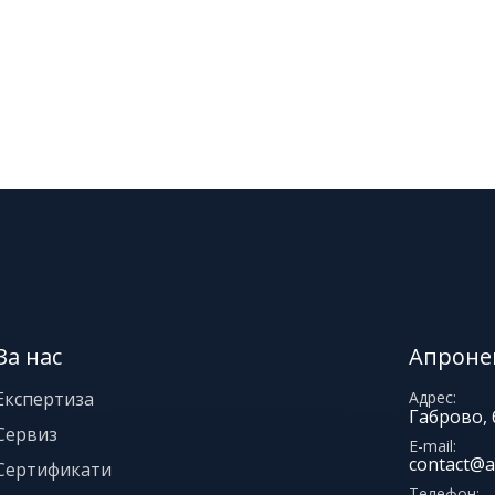
За нас
Апроне
Експертиза
Адрес
Габрово, 
Сервиз
E-mail
contact@a
Сертификати
Телефон