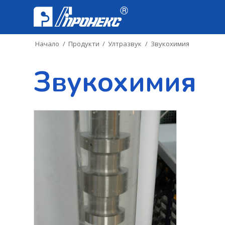
Начало
/
Продукти
/
Ултразвук
/
Звукохимия
Звукохимия