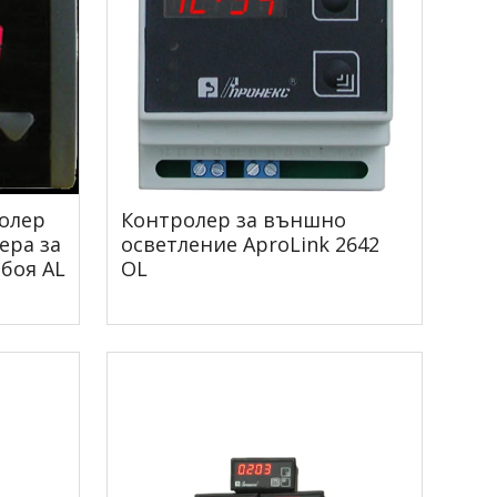
олер
Контролер за външно
ера за
осветление AproLink 2642
боя AL
OL