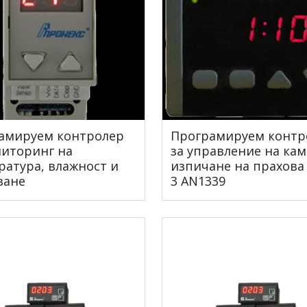
амируем контролер
Програмируем контр
ниторинг на
за управление на кам
ратура, влажност и
изпичане на прахова 
ване
3 AN1339