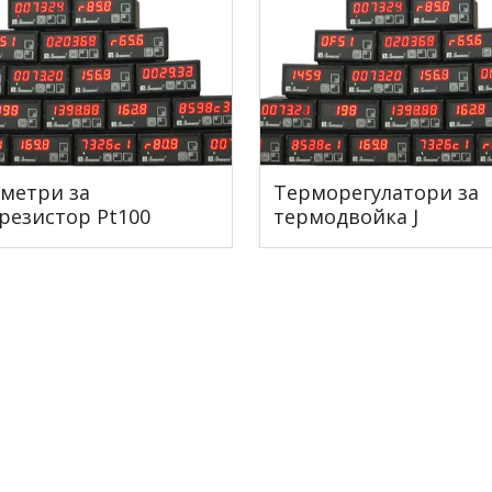
метри за
Терморегулатори за
резистор Pt100
термодвойка J