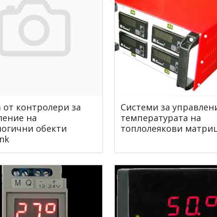
 от контролери за
Системи за управлен
ление на
температурата на
логични обекти
топлолеякови матри
nk