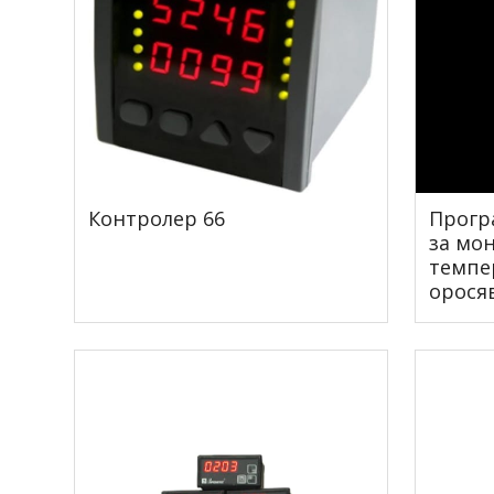
Контролер 66
Прогр
за мо
темпе
орося