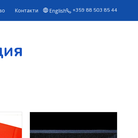
+359 88 503 85 44
во
Контакти
English
ция