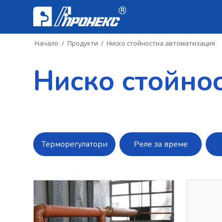
Начало
/
Продукти
/
Ниско стойностна автоматизация
Ниско стойно
Терморегулатори
Реле за време