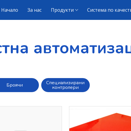
Начало
За нас
Продукти
Система по качест
стна автоматиза
Специализирани
Броячи
контролери