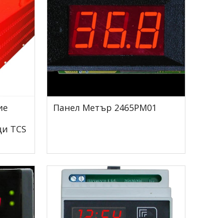
ие
Панел Метър 2465PM01
ци TCS