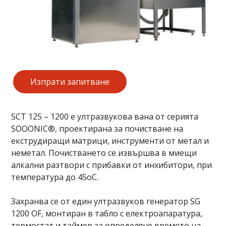
Изпрати запитване
SCT 125 – 1200 е ултразвукова вана от серията
SOOONIC®, проектирана за почистване на
екструдиращи матрици, инструменти от метал и
неметал. Почистването се извършва в миещи
алкални разтвори с прибавки от инхибитори, при
температура до 45oC.
Захранва се от един ултразвуков генератор SG
1200 OF, монтиран в табло с електроапаратура,
термостат и таймер за определяне времето на