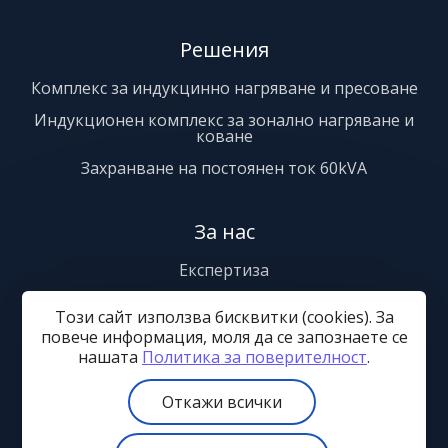
Решения
Комплекс за индукцинно нагряване и пресоване
Индукционен комплекс за зонално нагряване и
коване
Захранване на постоянен ток 60kVA
За нас
Експертиза
Сервиз
Този сайт използва бисквитки (cookies). За
Сертификати
повече информация, моля да се запознаете се
нашaтa
Политика за поверителност
.
Контакти
Откажи всички