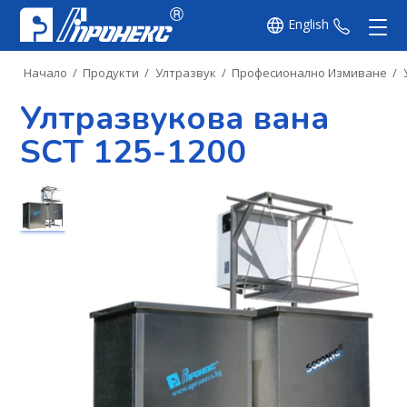
English
+359 8
Начало
/
Продукти
/
Ултразвук
/
Професионалнo Измиване
/
Ултразвукова вана
SCT 125-1200