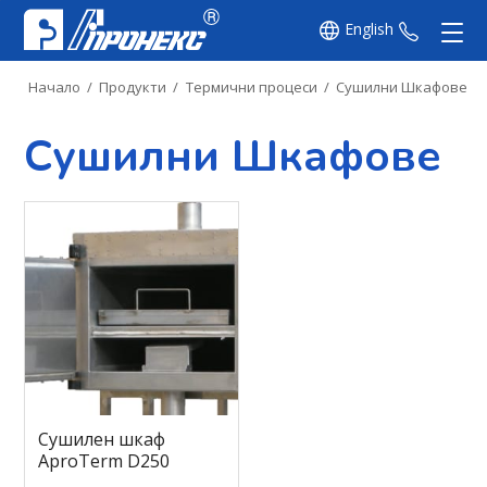
English
+359 8
Начало
/
Продукти
/
Термични процеси
/
Сушилни Шкафове
Сушилни Шкафове
Сушилен шкаф
AproTerm D250