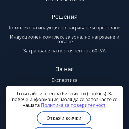
Решения
Комплекс за индукцинно нагряване и пресоване
Индукционен комплекс за зонално нагряване и
коване
Захранване на постоянен ток 60kVA
За нас
Експертиза
Сервиз
Този сайт използва бисквитки (cookies). За
Сертификати
повече информация, моля да се запознаете се
нашaтa
Политика за поверителност
.
Контакти
Откажи всички