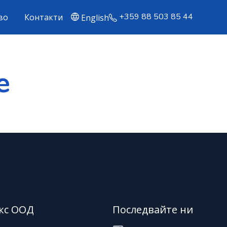
+359 88 503 85 44
во
Контакти
English
е
кс ООД
Последвайте ни