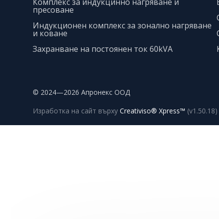
Комплекс за индукцинно нагряване и
пресоване
Индукционен комплекс за зонално нагряване
и коване
Захранване на постоянен ток 60kVA
© 2024—2026 Апронекс ООД
Изработка на сайт върху
Creativiso® Xpress™
(v1.50.18)