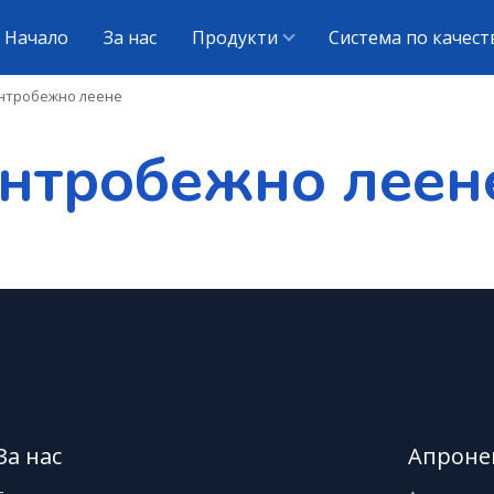
Начало
За нас
Продукти
Система по качест
нтробежно леене
нтробежно леен
За нас
Апроне