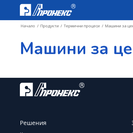
Начало
/
Продукти
/
Термични процеси
/
Машини за це
Машини за це
Решения