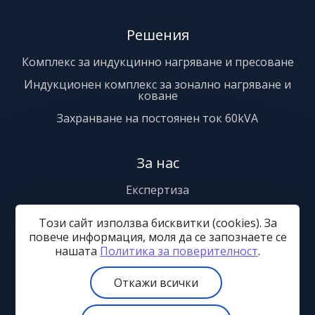
Решения
Комплекс за индукцинно нагряване и пресоване
Индукционен комплекс за зонално нагряване и
коване
Захранване на постоянен ток 60kVA
За нас
Експертиза
Сервиз
Този сайт използва бисквитки (cookies). За
Сертификати
повече информация, моля да се запознаете се
нашaтa
Политика за поверителност
.
Контакти
Откажи всички