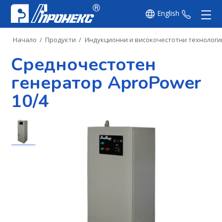
English
+359 8
Начало
/
Продукти
/
Индукционни и високочестотни технологи
Средночестотен
генератор AproPower
10/4