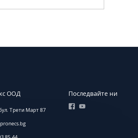
кс ООД
Последвайте ни
Facebook
Youtube
бул. Трети Март 87
pronecs.bg
03 85 44