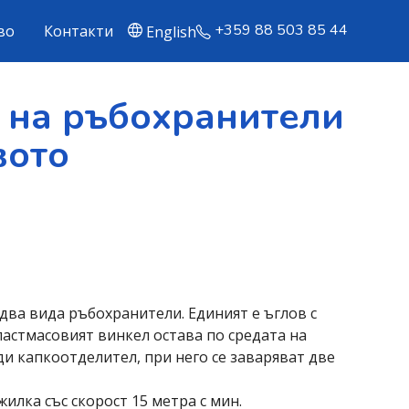
+359 88 503 85 44
во
Контакти
English
 на ръбохранители
вото
два вида ръбохранители. Единият е ъглов с
пластмасовият винкел остава по средата на
ди капкоотделител, при него се заваряват две
илка със скорост 15 метра с мин.