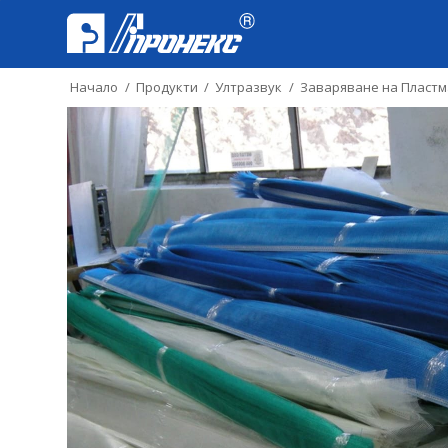
Начало
/
Продукти
/
Ултразвук
/
Заваряване на Пластм