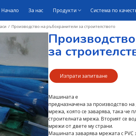
Начало
За нас
Продукти
Система по качест
аси
/
Производство на ръбохранители за строителството
Производство
за строителст
Изпрати запитване
Машината е
предназначена за производство на 
мрежа, която се заварява, така че 
строителната мрежа. Вторият се во
мрежи от двете му страни.
Машината заварява мрежата с PVC ж