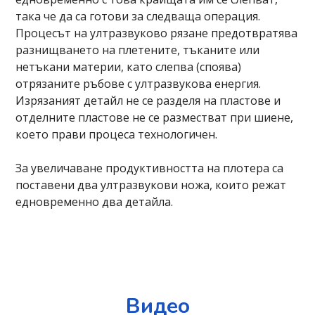
така че да са готови за следваща операция.
Процесът на ултразвуково рязане предотвратява
разнищването на плетените, тъканите или
нетъкани материи, като слепва (споява)
отрязаните ръбове с ултразвукова енергия.
Изрязаният детайл не се разделя на пластове и
отделните пластове не се разместват при шиене,
което прави процеса технологичен.
За увеличаване продуктивността на плотера са
поставени два ултразвукови ножа, които режат
едновременно два детайла.
Видео