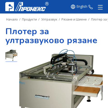
English
+359 8
Начало
/
Продукти
/
Ултразвук
/
Рязане и Шиене
/
Плотер за
Плотер за
ултразвуково рязане