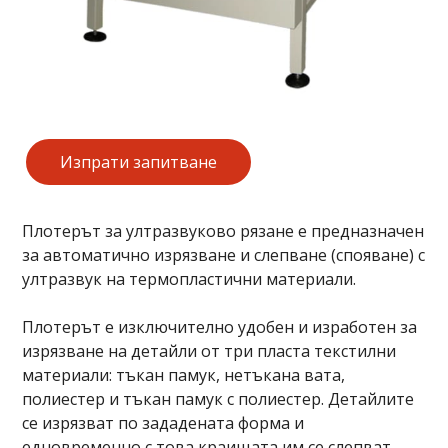
Изпрати запитване
Плотерът за ултразвуково рязане е предназначен
за автоматично изрязване и слепване (спояване) с
ултразвук на термопластични материали.
Плотерът е изключително удобен и изработен за
изрязване на детайли от три пласта текстилни
материали: тъкан памук, нетъкана вата,
полиестер и тъкан памук с полиестер. Детайлите
се изрязват по зададената форма и
едновременно с това краищата им се слепват,