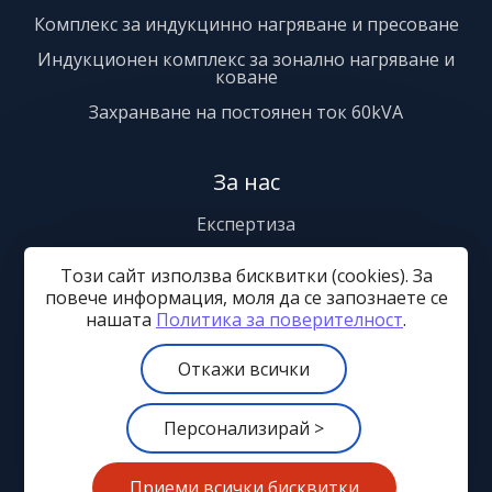
Комплекс за индукцинно нагряване и пресоване
Индукционен комплекс за зонално нагряване и
коване
Захранване на постоянен ток 60kVA
За нас
Експертиза
Сервиз
Този сайт използва бисквитки (cookies). За
Сертификати
повече информация, моля да се запознаете се
нашaтa
Политика за поверителност
.
Контакти
Откажи всички
Общи условия
Политика за поверителност
Персонализирай >
Управление на бисквитките
Карта на сайта
© 2024—2026 Апронекс ООД
Приеми всички бисквитки