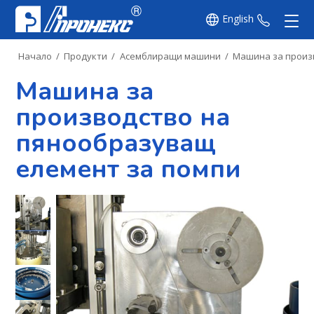
English
+359 8
Начало
/
Продукти
/
Асемблиращи машини
/
Машина за произ
Машина за
производство на
пянообразуващ
елемент за помпи